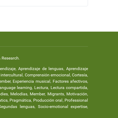
&
Research
.
endizaje
,
Aprendizaje de lenguas
,
Aprendizaje
ntercultural
,
Comprensión emocional
,
Cortesía
,
ember
,
Experiencia musical
,
Factores afectivos
,
anguage learning
,
Lectura
,
Lectura compartida
,
dies
,
Melodías
,
Member
,
Migrants
,
Motivación
,
tics
,
Pragmática
,
Producción oral
,
Professional
Segundas lenguas
,
Socio-emotional expertise
,