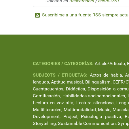
Ubicado en
Researchers
/
ecorbil761
Suscribirse a una fuente RSS siempre actu
CATEGORIES / CATEGORÍAS:
Article/Artículo
,
SUBJECTS / ETIQUETAS:
Actos de habla
,
A
lenguas
,
Aptitud musical
,
Bilingualism
,
CEFR/C
Cuentacuentos
,
Didáctica
,
Disposición a comu
Gamificación
,
Habilidades socioemocionales
,
Lectura en voz alta
,
Lectura silenciosa
,
Lengu
Multiliteracies
,
Multimodalidad
,
Music
,
Musicl
Development
,
Project
,
Psicología positiva
,
R
Storytelling
,
Sustainable Communication
,
Symp