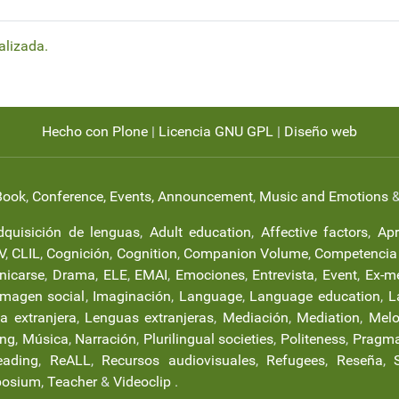
alizada.
Hecho con Plone
|
Licencia GNU GPL
|
Diseño web
Book
,
Conference, Events, Announcement
,
Music and Emotions
dquisición de lenguas
,
Adult education
,
Affective factors
,
Apr
V
,
CLIL
,
Cognición
,
Cognition
,
Companion Volume
,
Competencia i
nicarse
,
Drama
,
ELE
,
EMAI
,
Emociones
,
Entrevista
,
Event
,
Ex-m
Imagen social
,
Imaginación
,
Language
,
Language education
,
L
a extranjera
,
Lenguas extranjeras
,
Mediación
,
Mediation
,
Melo
ang
,
Música
,
Narración
,
Plurilingual societies
,
Politeness
,
Pragma
eading
,
ReALL
,
Recursos audiovisuales
,
Refugees
,
Reseña
,
osium
,
Teacher
&
Videoclip
.